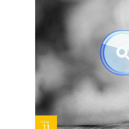
FEB.
11